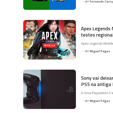
por
Fernando Carru
Posted
by
Apex Legends M
testes regiona
Apex Legends Mobile
por
Miguel Pegas
Posted
by
Sony vai deixar
PS5 na antiga 
A nova Playstation 5 
por
Miguel Pegas
Posted
by