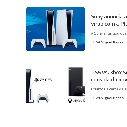
Sony anuncia 
virão com a Pl
A Sony anunciou quai
por
Miguel Pegas
Posted
by
PS5 vs. Xbox S
consola da no
Estamos a cerca de 
por
Miguel Pegas
Posted
by