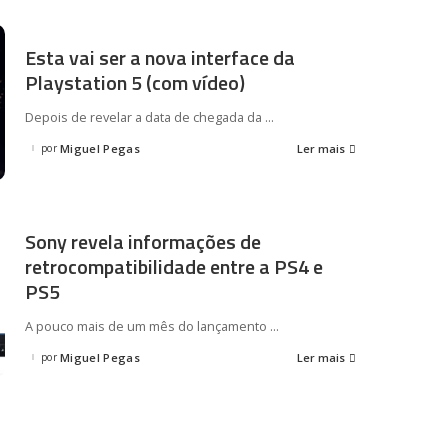
Esta vai ser a nova interface da
Playstation 5 (com vídeo)
Depois de revelar a data de chegada da
...
por
Miguel Pegas
Ler mais
Posted
by
Sony revela informações de
retrocompatibilidade entre a PS4 e
PS5
A pouco mais de um mês do lançamento
...
por
Miguel Pegas
Ler mais
Posted
by