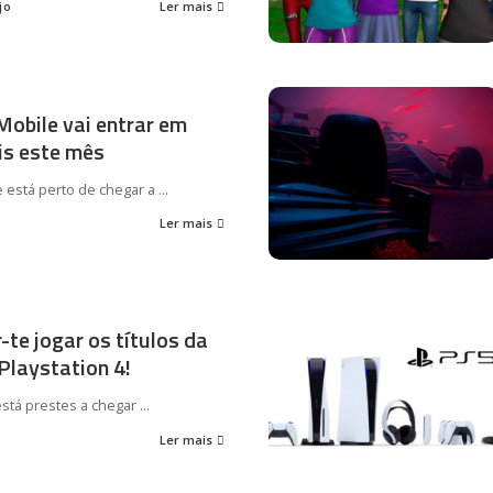
jo
Ler mais
obile vai entrar em
is este mês
 está perto de chegar a
...
Ler mais
-te jogar os títulos da
Playstation 4!
está prestes a chegar
...
Ler mais