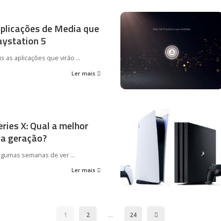
aplicações de Media que
aystation 5
s as aplicações que virão
...
Ler mais
eries X: Qual a melhor
va geração?
algumas semanas de ver
...
Ler mais
1
2
…
24