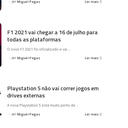
por
Miguel Pegas
Ler mais
Posted
by
F1 2021 vai chegar a 16 de julho para
todas as plataformas
O novo F1 2021 foi oficializado e vai
...
por
Miguel Pegas
Ler mais
Posted
by
Playstation 5 não vai correr jogos em
drives externas
A nova Playstation 5 está muito perto de
...
por
Miguel Pegas
Ler mais
Posted
by