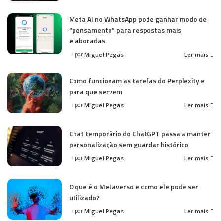
by
Meta AI no WhatsApp pode ganhar modo de
“pensamento” para respostas mais
elaboradas
por
Miguel Pegas
Ler mais
Posted
by
Como funcionam as tarefas do Perplexity e
para que servem
por
Miguel Pegas
Ler mais
Posted
by
Chat temporário do ChatGPT passa a manter
personalização sem guardar histórico
por
Miguel Pegas
Ler mais
Posted
by
O que é o Metaverso e como ele pode ser
utilizado?
por
Miguel Pegas
Ler mais
Posted
by