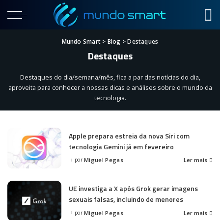
Mundo Smart
>
Blog
>
Destaques
Destaques
Destaques do dia/semana/mês, fica a par das notícias do dia,
aproveita para conhecer a nossas dicas e análises sobre o mundo da
tecnologia.
Apple prepara estreia da nova Siri com
tecnologia Gemini já em fevereiro
por
Miguel Pegas
Ler mais
Posted
by
UE investiga a X após Grok gerar imagens
sexuais falsas, incluindo de menores
por
Miguel Pegas
Ler mais
Posted