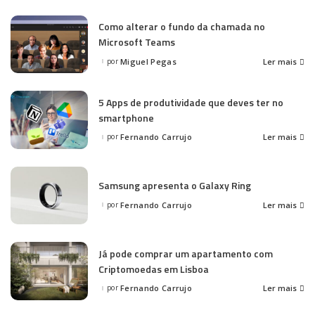
Como alterar o fundo da chamada no
Microsoft Teams
por
Miguel Pegas
Ler mais
Posted
by
5 Apps de produtividade que deves ter no
smartphone
por
Fernando Carrujo
Ler mais
Posted
by
Samsung apresenta o Galaxy Ring
por
Fernando Carrujo
Ler mais
Posted
by
Já pode comprar um apartamento com
Criptomoedas em Lisboa
por
Fernando Carrujo
Ler mais
Posted
by