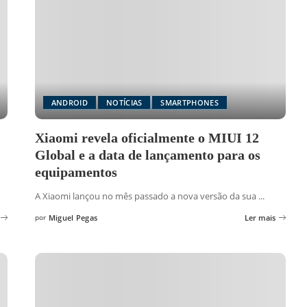
ANDROID
NOTÍCIAS
SMARTPHONES
Xiaomi revela oficialmente o MIUI 12
Global e a data de lançamento para os
equipamentos
A Xiaomi lançou no mês passado a nova versão da sua
...
por
Miguel Pegas
Ler mais
Posted
by