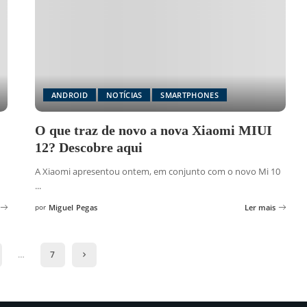
ANDROID
NOTÍCIAS
SMARTPHONES
O que traz de novo a nova Xiaomi MIUI
12? Descobre aqui
A Xiaomi apresentou ontem, em conjunto com o novo Mi 10
...
por
Miguel Pegas
Ler mais
Posted
by
…
7