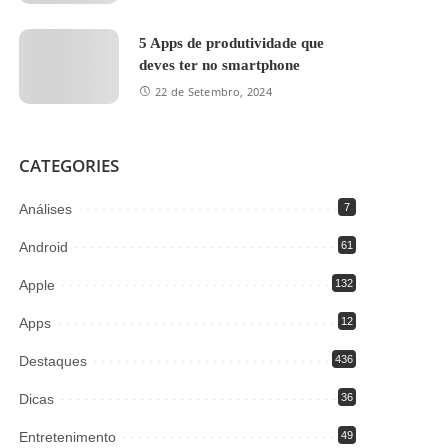
5 Apps de produtividade que
deves ter no smartphone
22 de Setembro, 2024
CATEGORIES
Análises
7
Android
61
Apple
132
Apps
12
Destaques
436
Dicas
36
Entretenimento
49