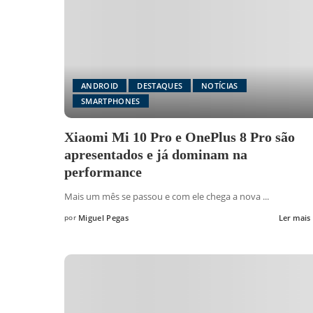
ANDROID
DESTAQUES
NOTÍCIAS
SMARTPHONES
Xiaomi Mi 10 Pro e OnePlus 8 Pro são
apresentados e já dominam na
performance
Mais um mês se passou e com ele chega a nova
...
por
Miguel Pegas
Ler mais
Posted
by