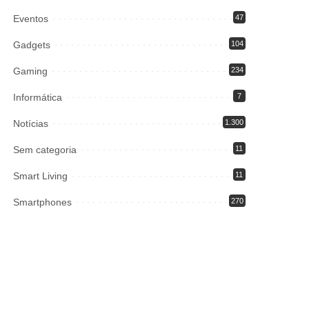
Eventos
47
Gadgets
104
Gaming
234
Informática
7
Notícias
1.300
Sem categoria
11
Smart Living
11
Smartphones
270