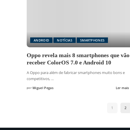
ANDROID
NOTÍCIAS
SMARTPHONES
Oppo revela mais 8 smartphones que vão
receber ColorOS 7.0 e Android 10
A Oppo para além de fabricar smartphones muito bons e
competitivos,
...
por
Miguel Pegas
Ler mais
Posted
by
1
2