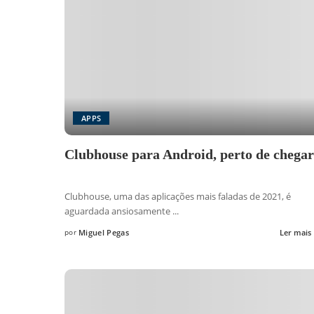
APPS
Clubhouse para Android, perto de chegar
Clubhouse, uma das aplicações mais faladas de 2021, é
aguardada ansiosamente
...
por
Miguel Pegas
Ler mais
Posted
by