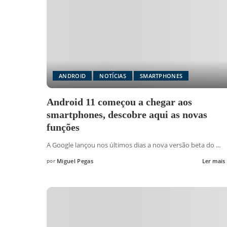
ANDROID
NOTÍCIAS
SMARTPHONES
Android 11 começou a chegar aos
smartphones, descobre aqui as novas
funções
A Google lançou nos últimos dias a nova versão beta do
...
por
Miguel Pegas
Ler mais
Posted
by