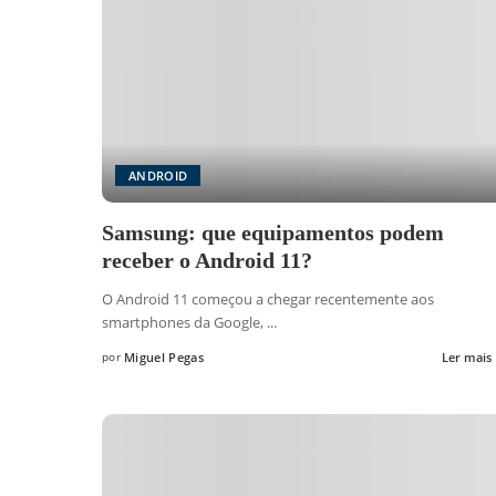
ANDROID
Samsung: que equipamentos podem
receber o Android 11?
O Android 11 começou a chegar recentemente aos
smartphones da Google,
...
por
Miguel Pegas
Ler mais
Posted
by