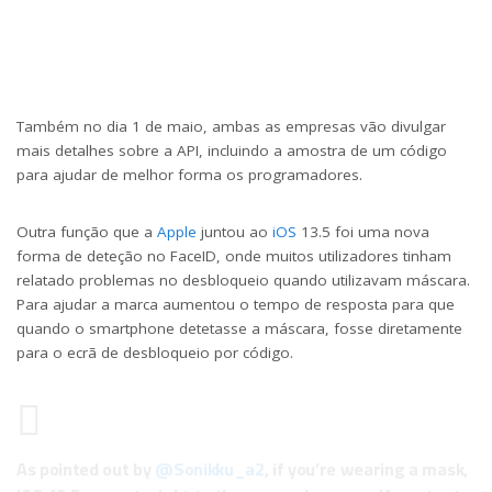
Também no dia 1 de maio, ambas as empresas vão divulgar
mais detalhes sobre a API, incluindo a amostra de um código
para ajudar de melhor forma os programadores.
Outra função que a
Apple
juntou ao
iOS
13.5 foi uma nova
forma de deteção no FaceID, onde muitos utilizadores tinham
relatado problemas no desbloqueio quando utilizavam máscara.
Para ajudar a marca aumentou o tempo de resposta para que
quando o smartphone detetasse a máscara, fosse diretamente
para o ecrã de desbloqueio por código.
As pointed out by
@Sonikku_a2
, if you’re wearing a mask,