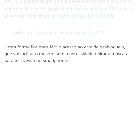
iOS 13.5 goes straight to the passcode screen if you try to
unlock with Face ID (keypad not shown because iOS hides it
in screen recordings)
pic.twitter.com/bQCzu5u20p
— Guilherme Rambo (@_inside)
April 29, 2020
Desta forma fica mais fácil o acesso ao ecrã de desbloqueio,
que vai facilitar o mesmo sem a necessidade retirar a máscara
para ter acesso ao smartphone.