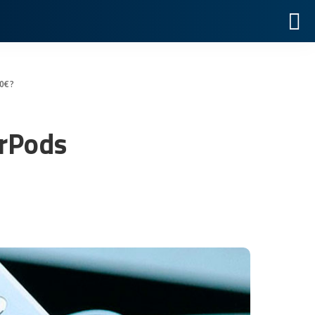
90€?
irPods