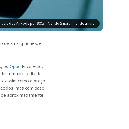
rivais dos AirPods por 90€? – Mundo Smart - mundosmart
o de smartphones, e
s, os
Oppo
Enco Free,
dos durante o dia de
ês, assim como o preço
nhecidos, mas com base
or de aproximadamente