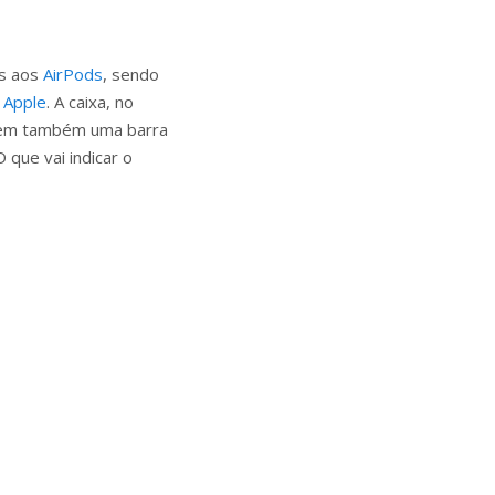
os aos
AirPods
, sendo
a
Apple
. A caixa, no
 tem também uma barra
 que vai indicar o