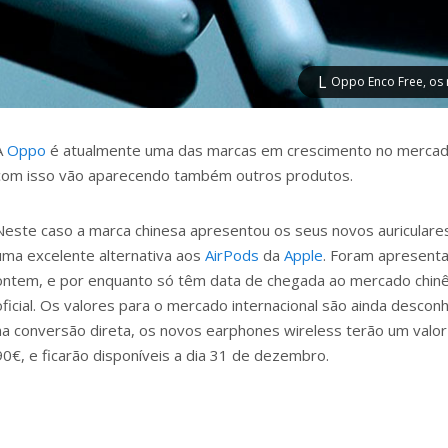
Oppo Enco Free, os 
A
Oppo
é atualmente uma das marcas em crescimento no mercad
com isso vão aparecendo também outros produtos.
Neste caso a marca chinesa apresentou os seus novos auriculare
uma excelente alternativa aos
AirPods
da
Apple
. Foram apresenta
ontem, e por enquanto só têm data de chegada ao mercado chin
oficial. Os valores para o mercado internacional são ainda desco
na conversão direta, os novos earphones wireless terão um val
90€, e ficarão disponíveis a dia 31 de dezembro.