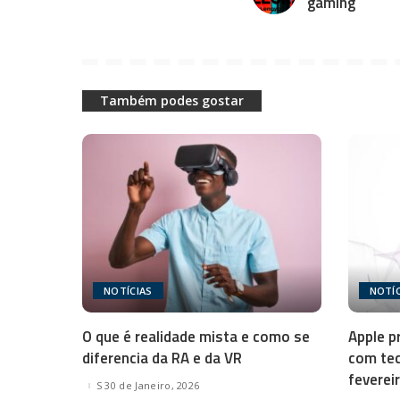
gaming
Também podes gostar
NOTÍCIAS
NOTÍC
O que é realidade mista e como se
Apple p
diferencia da RA e da VR
com tec
feverei
30 de Janeiro, 2026