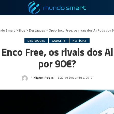
ndo Smart
>
Blog
>
Destaques
>
Oppo Enco Free, os rivais dos AirPods por 
DESTAQUES
GADGETS
NOTÍCIAS
Enco Free, os rivais dos A
por 90€?
Miguel Pegas
27 de Dezembro, 2019
Posted
by