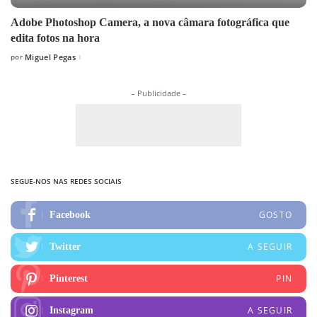
Adobe Photoshop Camera, a nova câmara fotográfica que
edita fotos na hora
por
Miguel Pegas
Posted
by
– Publicidade –
SEGUE-NOS NAS REDES SOCIAIS
GOSTO
Facebook
A SEGUIR
Twitter
PIN
Pinterest
A SEGUIR
Instagram