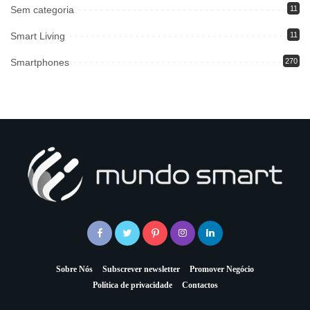
Sem categoria
11
Smart Living
11
Smartphones
270
Sobre Nós
Subscrever newsletter
Promover Negócio
Política de privacidade
Contactos