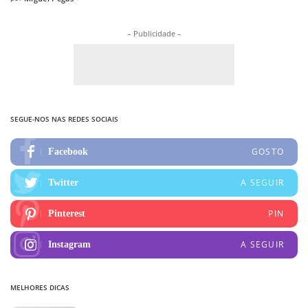
Posted
by
– Publicidade –
SEGUE-NOS NAS REDES SOCIAIS
GOSTO
Facebook
A SEGUIR
Twitter
PIN
Pinterest
A SEGUIR
Instagram
MELHORES DICAS