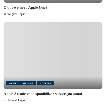
O que é o novo Apple One?
por
Miguel Pegas
Posted
by
APPLE
GAMING
NOTÍCIAS
Apple Arcade vai disponibilizar subscrição anual
por
Miguel Pegas
Posted
by