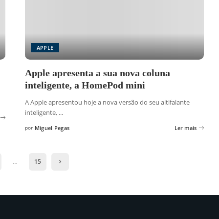
APPLE
Apple apresenta a sua nova coluna
inteligente, a HomePod mini
A Apple apresentou hoje a nova versão do seu altifalante
inteligente,
...
por
Miguel Pegas
Ler mais
Posted
by
…
15