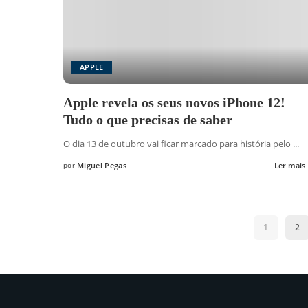
APPLE
Apple revela os seus novos iPhone 12!
Tudo o que precisas de saber
O dia 13 de outubro vai ficar marcado para história pelo
...
por
Miguel Pegas
Ler mais
Posted
by
1
2