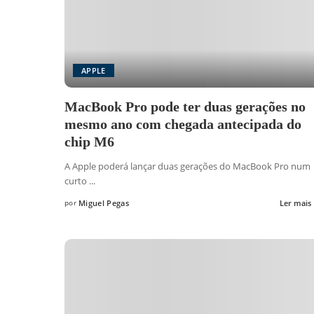
APPLE
MacBook Pro pode ter duas gerações no
mesmo ano com chegada antecipada do
chip M6
A Apple poderá lançar duas gerações do MacBook Pro num
curto
...
por
Miguel Pegas
Ler mais
Posted
by