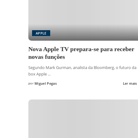
APPLE
Nova Apple TV prepara-se para receber
novas funções
Segundo Mark Gurman, analista da Bloomberg, o futuro da
box Apple
...
por
Miguel Pegas
Ler mais
Posted
by