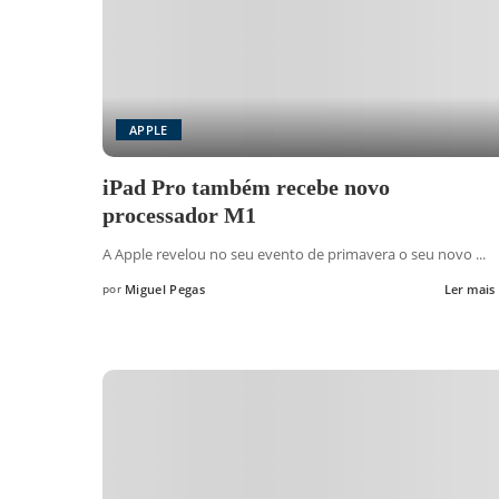
APPLE
iPad Pro também recebe novo
processador M1
A Apple revelou no seu evento de primavera o seu novo
...
por
Miguel Pegas
Ler mais
Posted
by