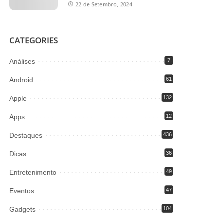
22 de Setembro, 2024
CATEGORIES
Análises
7
Android
61
Apple
132
Apps
12
Destaques
436
Dicas
36
Entretenimento
49
Eventos
47
Gadgets
104