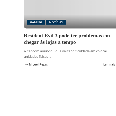
GAMING
NOTÍCIAS
Resident Evil 3 pode ter problemas em
chegar às lojas a tempo
A Capcom anunciou que vai ter dificuldade em colocar
unidades físicas
...
por
Miguel Pegas
Ler mais
Posted
by