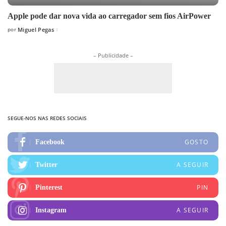
Apple pode dar nova vida ao carregador sem fios AirPower
por
Miguel Pegas
Posted
by
– Publicidade –
SEGUE-NOS NAS REDES SOCIAIS
GOSTO
Facebook
A SEGUIR
Twitter
PIN
Pinterest
A SEGUIR
Instagram