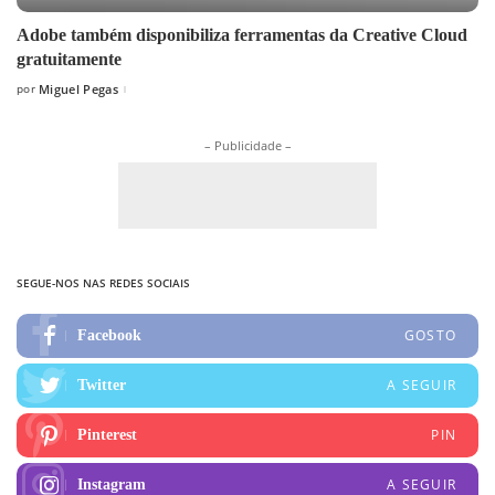
Adobe também disponibiliza ferramentas da Creative Cloud
gratuitamente
por
Miguel Pegas
Posted
by
– Publicidade –
SEGUE-NOS NAS REDES SOCIAIS
GOSTO
Facebook
A SEGUIR
Twitter
PIN
Pinterest
A SEGUIR
Instagram