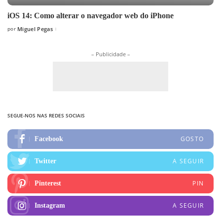
iOS 14: Como alterar o navegador web do iPhone
por
Miguel Pegas
Posted
by
– Publicidade –
SEGUE-NOS NAS REDES SOCIAIS
GOSTO
Facebook
A SEGUIR
Twitter
PIN
Pinterest
A SEGUIR
Instagram