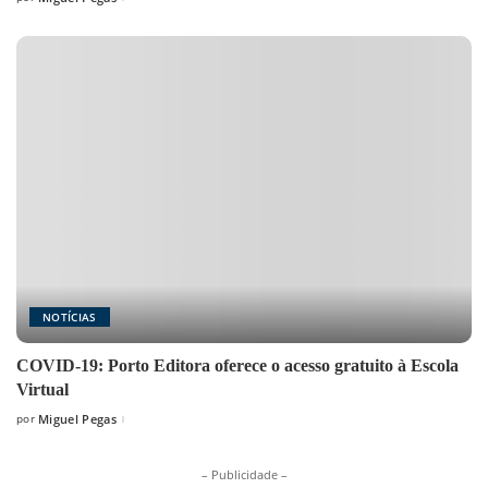
Posted
by
NOTÍCIAS
COVID-19: Porto Editora oferece o acesso gratuito à Escola
Virtual
por
Miguel Pegas
Posted
by
– Publicidade –