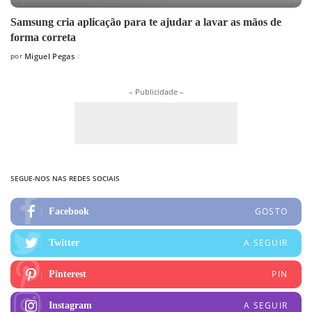
Samsung cria aplicação para te ajudar a lavar as mãos de
forma correta
por
Miguel Pegas
Posted
by
– Publicidade –
SEGUE-NOS NAS REDES SOCIAIS
GOSTO
Facebook
A SEGUIR
Twitter
PIN
Pinterest
A SEGUIR
Instagram