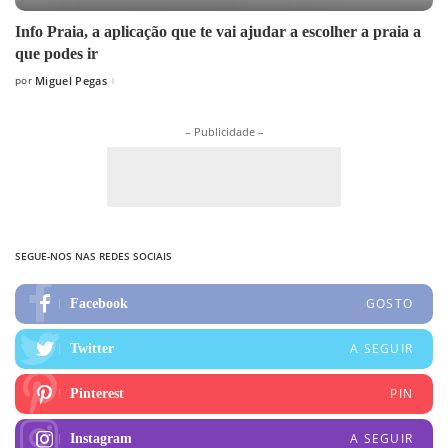
Info Praia, a aplicação que te vai ajudar a escolher a praia a
que podes ir
por
Miguel Pegas
Posted
by
– Publicidade –
SEGUE-NOS NAS REDES SOCIAIS
GOSTO
Facebook
A SEGUIR
Twitter
PIN
Pinterest
A SEGUIR
Instagram