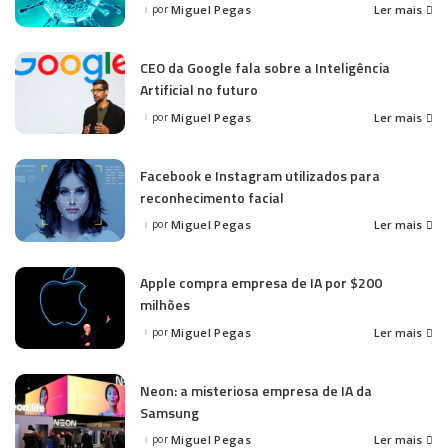
por
Miguel Pegas
Ler mais
Posted
by
CEO da Google fala sobre a Inteligência
Artificial no futuro
por
Miguel Pegas
Ler mais
Posted
by
Facebook e Instagram utilizados para
reconhecimento facial
por
Miguel Pegas
Ler mais
Posted
by
Apple compra empresa de IA por $200
milhões
por
Miguel Pegas
Ler mais
Posted
by
Neon: a misteriosa empresa de IA da
Samsung
por
Miguel Pegas
Ler mais
Posted