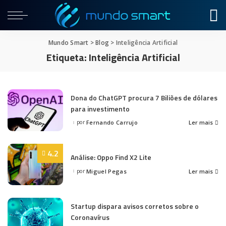
Mundo Smart
>
Blog
>
Inteligência Artificial
Etiqueta:
Inteligência Artificial
Dona do ChatGPT procura 7 Biliões de dólares
para investimento
por
Fernando Carrujo
Ler mais
Posted
by
4.2
Análise: Oppo Find X2 Lite
por
Miguel Pegas
Ler mais
Posted
by
Startup dispara avisos corretos sobre o
Coronavírus