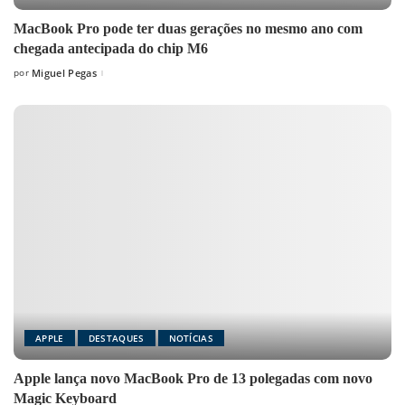
MacBook Pro pode ter duas gerações no mesmo ano com
chegada antecipada do chip M6
por
Miguel Pegas
Posted
by
APPLE
DESTAQUES
NOTÍCIAS
Apple lança novo MacBook Pro de 13 polegadas com novo
Magic Keyboard