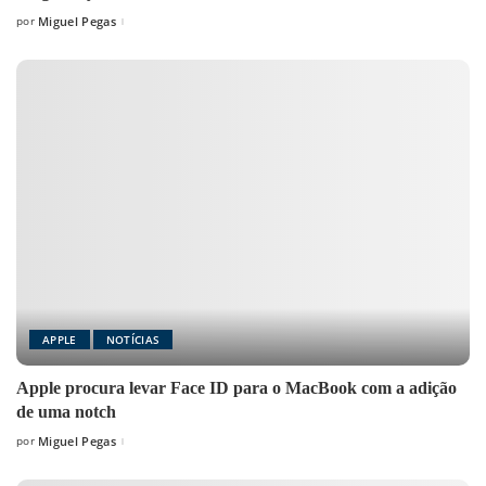
por
Miguel Pegas
Posted
by
APPLE
NOTÍCIAS
Apple procura levar Face ID para o MacBook com a adição
de uma notch
por
Miguel Pegas
Posted
by