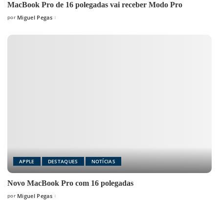
MacBook Pro de 16 polegadas vai receber Modo Pro
por
Miguel Pegas
Posted
by
APPLE
DESTAQUES
NOTÍCIAS
Novo MacBook Pro com 16 polegadas
por
Miguel Pegas
Posted
by