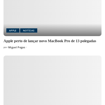
APPLE
NOTÍCIAS
Apple perto de lançar novo MacBook Pro de 13 polegadas
por
Miguel Pegas
Posted
by