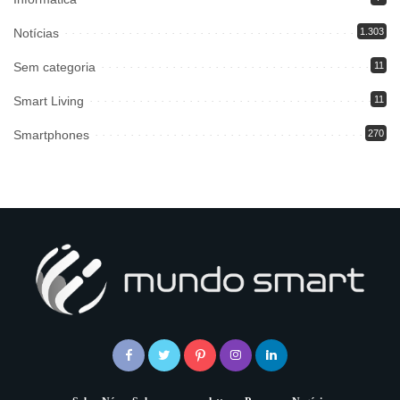
Notícias
1.303
Sem categoria
11
Smart Living
11
Smartphones
270