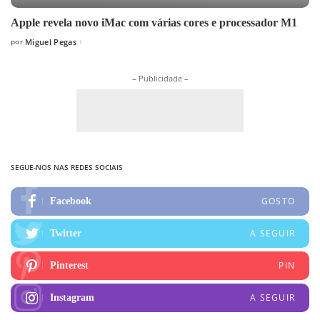
Apple revela novo iMac com várias cores e processador M1
por
Miguel Pegas
Posted
by
– Publicidade –
SEGUE-NOS NAS REDES SOCIAIS
GOSTO
Facebook
A SEGUIR
Twitter
PIN
Pinterest
A SEGUIR
Instagram