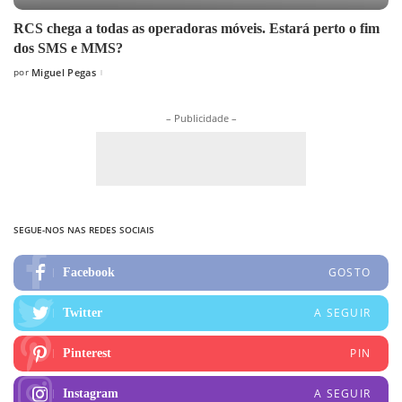
RCS chega a todas as operadoras móveis. Estará perto o fim
dos SMS e MMS?
por
Miguel Pegas
Posted
by
– Publicidade –
SEGUE-NOS NAS REDES SOCIAIS
GOSTO
Facebook
A SEGUIR
Twitter
PIN
Pinterest
A SEGUIR
Instagram