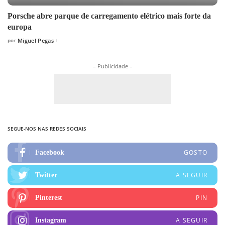
Porsche abre parque de carregamento elétrico mais forte da
europa
por
Miguel Pegas
Posted
by
– Publicidade –
SEGUE-NOS NAS REDES SOCIAIS
GOSTO
Facebook
A SEGUIR
Twitter
PIN
Pinterest
A SEGUIR
Instagram