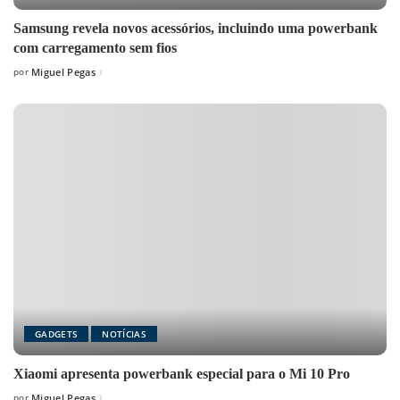
Samsung revela novos acessórios, incluindo uma powerbank
com carregamento sem fios
por
Miguel Pegas
Posted
by
GADGETS
NOTÍCIAS
Xiaomi apresenta powerbank especial para o Mi 10 Pro
por
Miguel Pegas