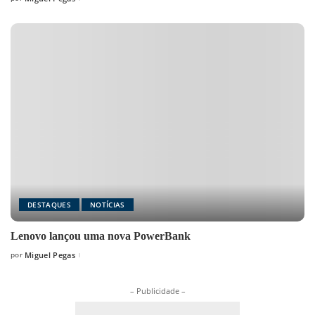
Posted
by
DESTAQUES
NOTÍCIAS
Lenovo lançou uma nova PowerBank
por
Miguel Pegas
Posted
by
– Publicidade –