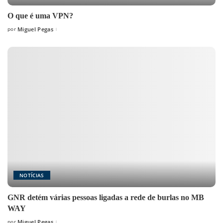
O que é uma VPN?
por
Miguel Pegas
Posted
by
NOTÍCIAS
GNR detém várias pessoas ligadas a rede de burlas no MB
WAY
por
Miguel Pegas