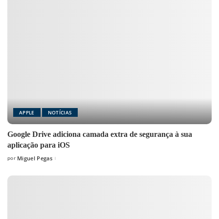
APPLE
NOTÍCIAS
Google Drive adiciona camada extra de segurança à sua
aplicação para iOS
por
Miguel Pegas
Posted
by