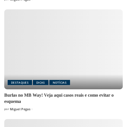
Posted
by
DESTAQUES
DICAS
NOTÍCIAS
Burlas no MB Way! Veja aqui casos reais e como evitar o
esquema
por
Miguel Pegas
Posted
by