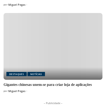
por
Miguel Pegas
Posted
by
DESTAQUES
NOTÍCIAS
Gigantes chinesas unem-se para criar loja de aplicações
por
Miguel Pegas
Posted
by
– Publicidade –