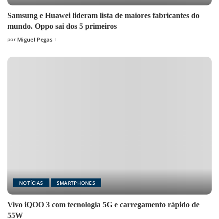
Samsung e Huawei lideram lista de maiores fabricantes do
mundo. Oppo sai dos 5 primeiros
por
Miguel Pegas
Posted
by
NOTÍCIAS
SMARTPHONES
Vivo iQOO 3 com tecnologia 5G e carregamento rápido de
55W