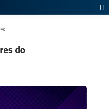
ming
res do