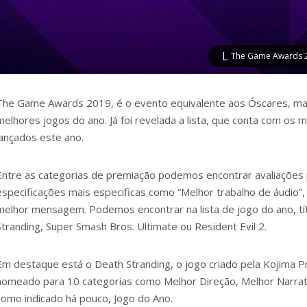
The Game Awards 2
The Game Awards 2019, é o evento equivalente aos Óscares, ma
melhores jogos do ano. Já foi revelada a lista, que conta com os
lançados este ano.
Entre as categorias de premiação podemos encontrar avaliações p
especificações mais especificas como “Melhor trabalho de áudio”,
melhor mensagem. Podemos encontrar na lista de jogo do ano, t
Stranding, Super Smash Bros. Ultimate ou Resident Evil 2.
Em destaque está o Death Stranding, o jogo criado pela Kojima P
nomeado para 10 categorias como Melhor Direção, Melhor Narrat
como indicado há pouco, Jogo do Ano.