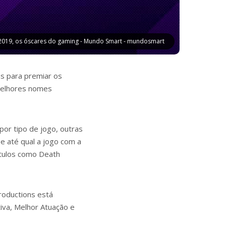
019, os óscares do gaming - Mundo Smart - mundosmart
s para premiar os
 melhores nomes
or tipo de jogo, outras
 e até qual a jogo com a
ítulos como Death
roductions está
iva, Melhor Atuação e