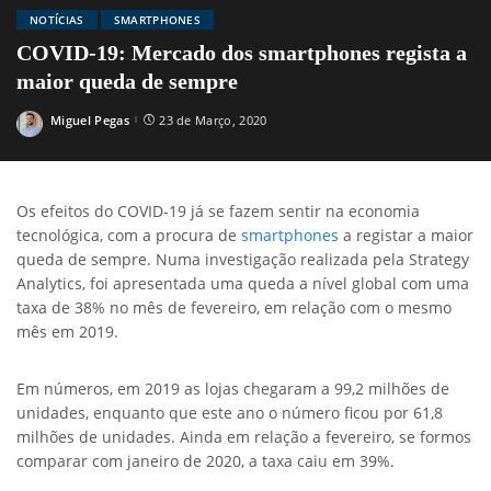
NOTÍCIAS
SMARTPHONES
COVID-19: Mercado dos smartphones regista a
maior queda de sempre
Miguel Pegas
23 de Março, 2020
Posted
by
Os efeitos do COVID-19 já se fazem sentir na economia
tecnológica, com a procura de
smartphones
a registar a maior
queda de sempre. Numa investigação realizada pela Strategy
Analytics, foi apresentada uma queda a nível global com uma
taxa de 38% no mês de fevereiro, em relação com o mesmo
mês em 2019.
Em números, em 2019 as lojas chegaram a 99,2 milhões de
unidades, enquanto que este ano o número ficou por 61,8
milhões de unidades. Ainda em relação a fevereiro, se formos
comparar com janeiro de 2020, a taxa caiu em 39%.