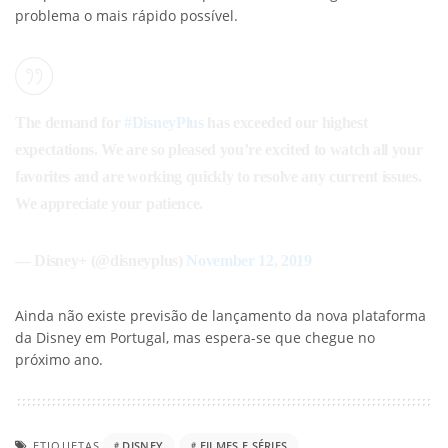
problema o mais rápido possível.
The demand for
#DisneyPlus
has exceeded our highest
expectations. We are so pleased you’re excited to watch all your
favorites and are working quickly to resolve any current issues.
We appreciate your patience.
— Disney+ (@disneyplus)
November 12, 2019
Ainda não existe previsão de lançamento da nova plataforma
da Disney em Portugal, mas espera-se que chegue no
próximo ano.
ETIQUETAS
DISNEY
FILMES E SÉRIES