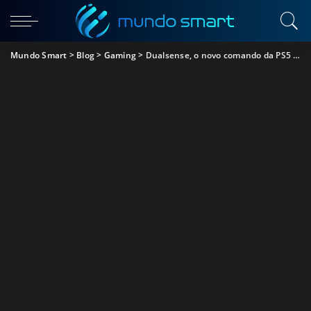
Mundo Smart
>
Blog
>
Gaming
>
Dualsense, o novo comando da PS5 foi um sucesso, e a internet reagiu!