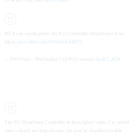
RT if you would prefer the PS5 Controller (DualSense) to be
black.
pic.twitter.com/WMAbnLHRF9
— PS5 News – PlayStation 5 (@PS5Console)
April 7, 2020
The PS5 DualSense Controller in the original white. I’ve added
some colored mockups in case you need to visualize possible