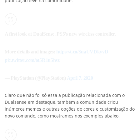
publicação teve na comunidade.
A first look at DualSense, PS5’s new wireless controller.
More details and images:
https://t.co/SuaUVDkyvD
pic.twitter.com/ot5R1u5hsz
— PlayStation (@PlayStation)
April 7, 2020
Claro que não foi só essa a publicação relacionada com o
Dualsense em destaque, também a comunidade criou
inúmeros memes e outras opções de cores e customização do
novo comando, como mostramos nos exemplos abaixo.