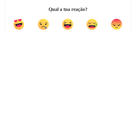
Qual a tua reação?
0
0
0
0
0
0
0
0
PARTILHAS
ARTIGO ANTERIOR
ARTIGO SEGUINTE
WhatsApp melhor função de vídeo
Samsung está a trabalhar num novo
chamadas em grupo
ecrã sem qualquer furo para a câmara
Deixa a tua comentário