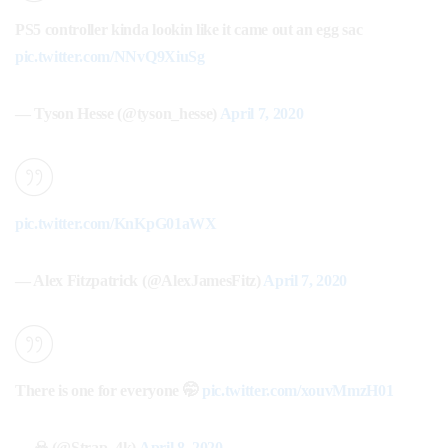
PS5 controller kinda lookin like it came out an egg sac
pic.twitter.com/NNvQ9XiuSg
— Tyson Hesse (@tyson_hesse)
April 7, 2020
pic.twitter.com/KnKpG01aWX
— Alex Fitzpatrick (@AlexJamesFitz)
April 7, 2020
There is one for everyone 🤭
pic.twitter.com/xouvMmzH01
— ☠ (@Strap_4k)
April 8, 2020