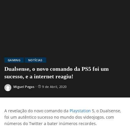
GAMING
NOTÍCIAS
Dualsense, o novo comando da PS5 foi um
sucesso, e a internet reagiu!
Miguel Pegas
9 de Abril, 2020
Posted
by
A revelação do novo comando da
Playstation
5, o Dualsense,
foi um autêntico sucesso no mundo dos videojogos, com
números do Twitter a bater inúmeros recordes.