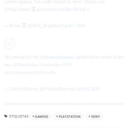
custom options. I’m really excited by these. Thank you
@PlayStation
🏆
pic.twitter.com/Blwd5SIqCz
— Brian 🏆 (@PS4_Trophies)
April 7, 2020
My concept for the
@insomniacgames
Spider-Man version of the
new
@PlayStation
5 controller.
#PS5
pic.twitter.com/yDfivLiwDe
— Mazen Elserwy (@MazenElserwy)
April 8, 2020
ETIQUETAS
GAMING
PLAYSTATION
SONY