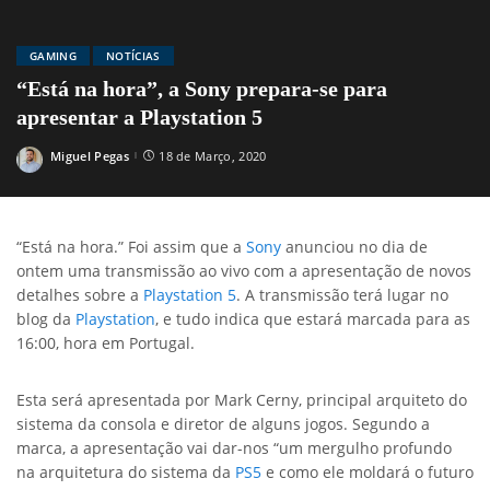
GAMING
NOTÍCIAS
“Está na hora”, a Sony prepara-se para
apresentar a Playstation 5
Miguel Pegas
18 de Março, 2020
Posted
by
“Está na hora.” Foi assim que a
Sony
anunciou no dia de
ontem uma transmissão ao vivo com a apresentação de novos
detalhes sobre a
Playstation 5
. A transmissão terá lugar no
blog da
Playstation
, e tudo indica que estará marcada para as
16:00, hora em Portugal.
Esta será apresentada por Mark Cerny, principal arquiteto do
sistema da consola e diretor de alguns jogos. Segundo a
marca, a apresentação vai dar-nos “um mergulho profundo
na arquitetura do sistema da
PS5
e como ele moldará o futuro