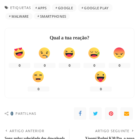
ETIQUETAS
APPS
GOOGLE
GOOGLE PLAY
MALWARE
SMARTPHONES
Qual a tua reação?
0
0
0
0
0
0
0
0
PARTILHAS
ARTIGO ANTERIOR
ARTIGO SEGUINTE
Sony reduz velocidade dos downloads
Xiaomi Redmi K30 Pro, o novo