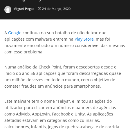
Miguel Pegas
24 de Março, 2020
Posted
by
A
Google
continua na sua batalha de não deixar que
aplicações com malware entrem na
Play Store
, mas foi
novamente encontrado um número considerável das mesmas
com esse problema.
Numa análise da Check Point, foram descobertas desde o
início do ano 56 aplicações que foram descarregadas quase
um milhão de vezes em todo o mundo, com o objetivo de
cometer fraudes em anúncios para smartphones.
Este malware tem o nome “Tekya”, e imitou as ações do
utilizador para clicar em anúncios e banners de agências
como AdMob, AppLovin, Facebook e Unity. As aplicações
afetadas estavam em categorias como culinárias,
calculadores, infantis, jogos de quebra-cabeça e de corrida.