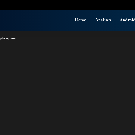
Home
Análises
Androi
plicações