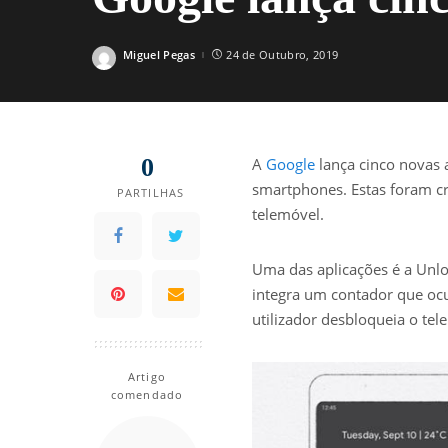
Miguel Pegas
24 de Outubro, 2019
Posted
by
0
A
Google
lança cinco novas a
smartphones. Estas foram c
PARTILHAS
telemóvel.
Uma das aplicações é a Unlo
integra um contador que ocu
utilizador desbloqueia o tel
Artigo
comendado