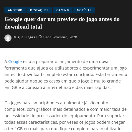
ANDROID
DESTAQUES
GAMING
NOTÍCIAS
Google quer dar um preview do jogo antes do
download total
Miguel Pegas
19 de Fevereiro, 2020
Posted
by
A
Google
está a preparar o lançamento de uma nova
ferramenta que ajuda os utilizadores a experimentar um jogo
antes do download completo estar concluído. Esta ferramenta
pode ajudar naqueles casos em que o jogo é muito grande
em GB e a conexão à internet não é das mais rápidas.
Os jogos para smartphones atualmente já são muito
completos, com gráficos mais detalhados e com maior taxa de
necessidade do processador do equipamento. Para suportar
todas essas características, por vezes os jogos podem chegar
a ter 1GB ou mais para que fique completo para o utilizador.