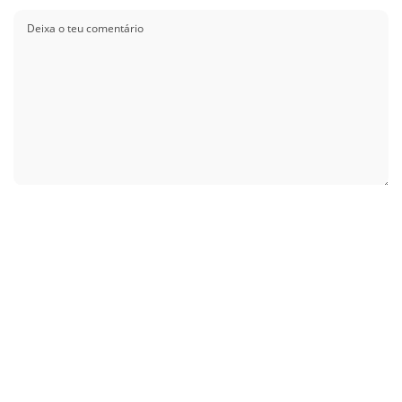
Guardar o meu nome, email e site neste navegador para a próxima vez que
eu comentar.