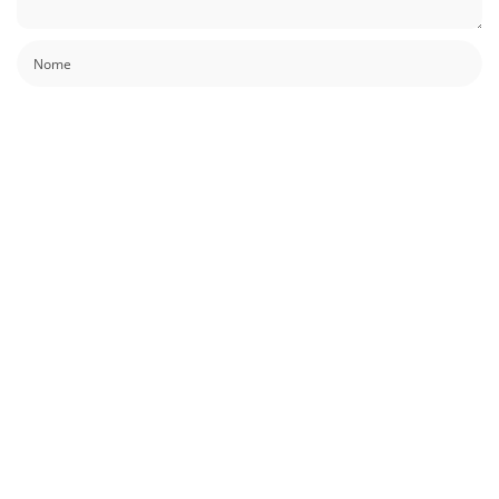
Guardar o meu nome, email e site neste navegador para a próxima vez que
eu comentar.
Também podes gostar