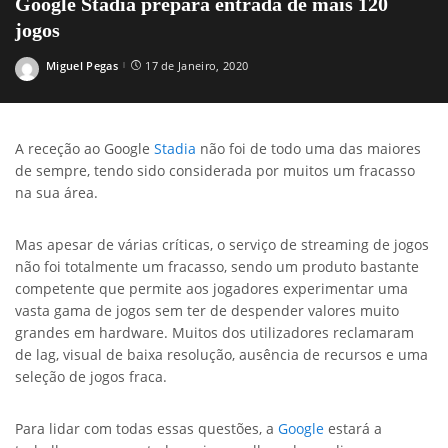
Google Stadia prepara entrada de mais 120
jogos
Miguel Pegas
17 de Janeiro, 2020
Posted
by
A receção ao Google
Stadia
não foi de todo uma das maiores
de sempre, tendo sido considerada por muitos um fracasso
na sua área.
Mas apesar de várias críticas, o serviço de streaming de jogos
não foi totalmente um fracasso, sendo um produto bastante
competente que permite aos jogadores experimentar uma
vasta gama de jogos sem ter de despender valores muito
grandes em hardware. Muitos dos utilizadores reclamaram
de lag, visual de baixa resolução, ausência de recursos e uma
seleção de jogos fraca.
Para lidar com todas essas questões, a
Google
estará a