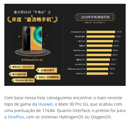
Com base nessa lista conseguimos encontrar o mais recente
topo de gama da
Huawei
, o Mate 30 Pro 5G, que acabou com
uma pontuação de 174,84. Quanto interface, o prémio foi para
a
OnePlus
, com os sistemas HydrogenOS ou OxygenOS.