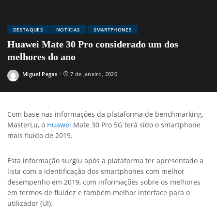
DESTAQUES
NOTÍCIAS
SMARTPHONES
Huawei Mate 30 Pro considerado um dos
melhores do ano
Miguel Pegas
7 de Janeiro, 2020
Posted
by
Com base nas informações da plataforma de benchmarking,
MasterLu, o
Huawei
Mate 30 Pro 5G terá sido o smartphone
mais fluído de 2019.
Esta informação surgiu após a plataforma ter apresentado a
lista com a identificação dos smartphones com melhor
desempenho em 2019, com informações sobre os melhores
em termos de fluidez e também melhor interface para o
utilizador (UI).