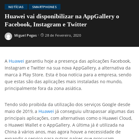
NOTÍCIAS
SMARTPHONES
Huawei vai disponibilizar na AppGallery o
Facebook, Instagram e Twitter
Miguel Pegas
28 de Fevereiro, 2020
Posted
by
A
Huawei
garantiu hoje a presença das aplicações Facebook,
Instagram e Twitter na sua nova AppGallery, a alternativa da
marca à Play Store. Esta é boa notícia para a empresa, sendo
que estas são das aplicações mais instaladas no mundo,
principalmente fora da zona asiática.
Tendo sido proibida da utilização dos serviços Google desde
maio de 2019, a
Huawei
já conseguiu ultrapassar algumas das
principais aplicações, com alternativas como o Huawei Cloud,
o Huawei Wallet e o AppGallery. A última já é utilizada na
China à vários anos, mas agora houve a necessidade de
expandir o serviço para outros países que procuram