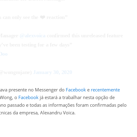
 can only see the ❤️ reaction”
 Manager
@alexvoica
confirmed this unreleased feature
y’ve been testing for a few days”
Doo
(@wongmjane)
January 30, 2020
stava presente no Messenger do
Facebook
e
recentemente
 Wong, o
Facebook
já estará a trabalhar nesta opção de
ano passado e todas as informações foram confirmadas pelo
cnicas da empresa, Alexandru Voica.