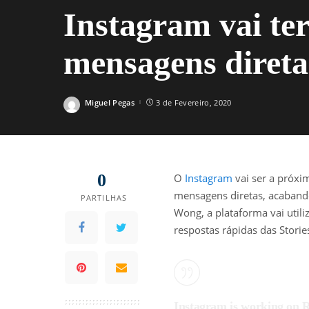
Instagram vai ter
mensagens direta
Miguel Pegas
3 de Fevereiro, 2020
Posted
by
0
O
Instagram
vai ser a próxim
mensagens diretas, acabando
PARTILHAS
Wong, a plataforma vai utili
respostas rápidas das Stori
Instagram is working on R