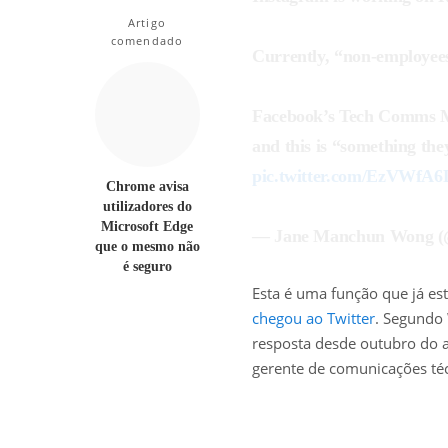
Artigo
comendado
Currently, “non-employees
Facebook’s Tech Comms
and this is “something the
pic.twitter.com/EzVWfA6
Chrome avisa
utilizadores do
Microsoft Edge
— Jane Manchun Wong 
que o mesmo não
é seguro
Esta é uma função que já e
chegou ao Twitter
. Segundo
resposta desde outubro do 
gerente de comunicações té