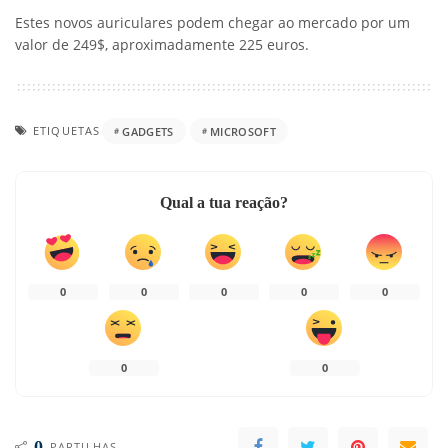
Estes novos auriculares podem chegar ao mercado por um
valor de 249$, aproximadamente 225 euros.
ETIQUETAS
GADGETS
MICROSOFT
Qual a tua reação?
0
0
0
0
0
0
0
0
PARTILHAS