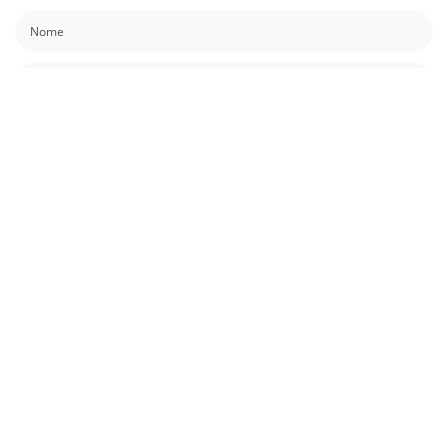
Guardar o meu nome, email e site neste navegador para a próxima vez que
eu comentar.
Também podes gostar