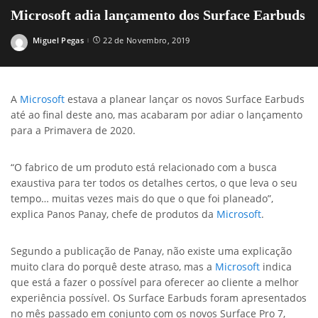
Microsoft adia lançamento dos Surface Earbuds
Miguel Pegas
22 de Novembro, 2019
Posted
by
A
Microsoft
estava a planear lançar os novos Surface Earbuds
até ao final deste ano, mas acabaram por adiar o lançamento
para a Primavera de 2020.
“O fabrico de um produto está relacionado com a busca
exaustiva para ter todos os detalhes certos, o que leva o seu
tempo… muitas vezes mais do que o que foi planeado”,
explica Panos Panay, chefe de produtos da
Microsoft
.
Segundo a publicação de Panay, não existe uma explicação
muito clara do porquê deste atraso, mas a
Microsoft
indica
que está a fazer o possível para oferecer ao cliente a melhor
experiência possível. Os Surface Earbuds foram apresentados
no mês passado em conjunto com os novos Surface Pro 7,