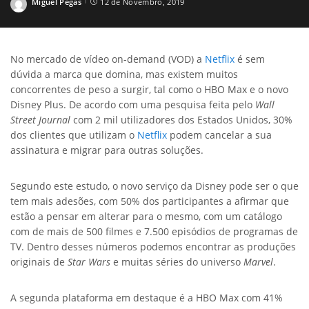
Miguel Pegas
12 de Novembro, 2019
Posted
by
No mercado de vídeo on-demand (VOD) a
Netflix
é sem
dúvida a marca que domina, mas existem muitos
concorrentes de peso a surgir, tal como o HBO Max e o novo
Disney Plus. De acordo com uma pesquisa feita pelo
Wall
Street Journal
com 2 mil utilizadores dos Estados Unidos, 30%
dos clientes que utilizam o
Netflix
podem cancelar a sua
assinatura e migrar para outras soluções.
Segundo este estudo, o novo serviço da Disney pode ser o que
tem mais adesões, com 50% dos participantes a afirmar que
estão a pensar em alterar para o mesmo, com um catálogo
com de mais de 500 filmes e 7.500 episódios de programas de
TV. Dentro desses números podemos encontrar as produções
originais de
Star Wars
e muitas séries do universo
Marvel
.
A segunda plataforma em destaque é a HBO Max com 41%