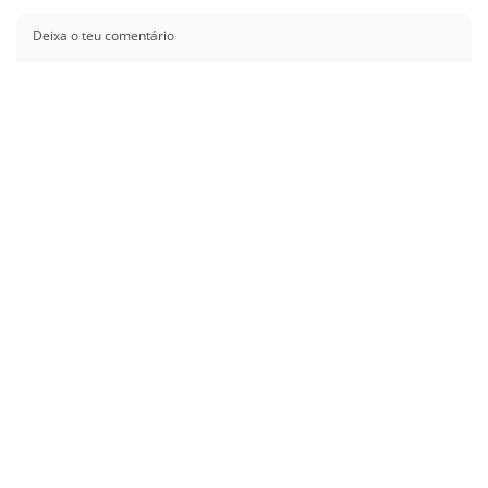
Guardar o meu nome, email e site neste navegador para a próxima vez que
eu comentar.