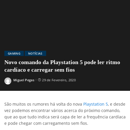
GAMING
NOTÍCIAS
Novo comando da Playstation 5 pode ler ritmo
cardíaco e carregar sem fios
Miguel Pegas
29 de Fevereiro, 2020
Posted
by
São muitos os rumores há volta do nova
Playstation 5
, e desde
vez podemos encontrar vários acerca do próximo comando,
que ao que tudo indica será capa de ler a frequência cardíaca
e pode chegar com carregamento sem fios.