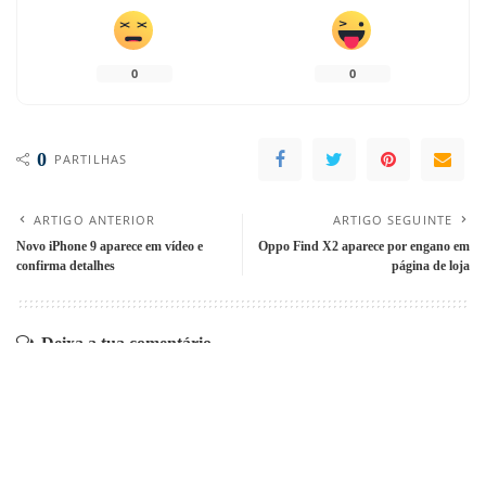
0
0
0
PARTILHAS
ARTIGO ANTERIOR
ARTIGO SEGUINTE
Novo iPhone 9 aparece em vídeo e
Oppo Find X2 aparece por engano em
confirma detalhes
página de loja
Deixa a tua comentário
O seu endereço de email não será publicado.
Campos obrigatórios marcados
com
*