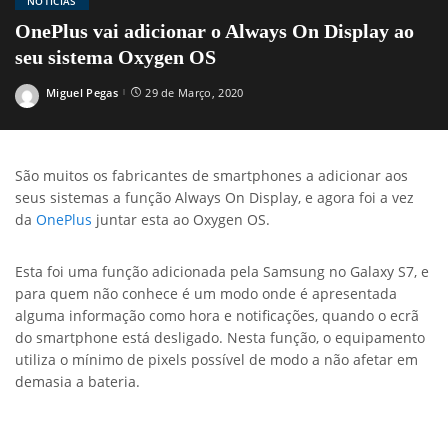
NOTÍCIAS
OnePlus vai adicionar o Always On Display ao
seu sistema Oxygen OS
Miguel Pegas
29 de Março, 2020
Posted
by
São muitos os fabricantes de smartphones a adicionar aos
seus sistemas a função Always On Display, e agora foi a vez
da
OnePlus
juntar esta ao Oxygen OS.
Esta foi uma função adicionada pela Samsung no Galaxy S7, e
para quem não conhece é um modo onde é apresentada
alguma informação como hora e notificações, quando o ecrã
do smartphone está desligado. Nesta função, o equipamento
utiliza o mínimo de pixels possível de modo a não afetar em
demasia a bateria.