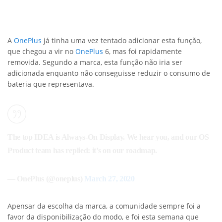
A
OnePlus
já tinha uma vez tentado adicionar esta função,
que chegou a vir no
OnePlus
6, mas foi rapidamente
removida. Segundo a marca, esta função não iria ser
adicionada enquanto não conseguisse reduzir o consumo de
bateria que representava.
The top IDEA is Always-On Display. We hear you, and our OS
Product team has replied: it’s on our roadmap.
— OnePlus (@oneplus)
March 27, 2020
Apensar da escolha da marca, a comunidade sempre foi a
favor da disponibilização do modo, e foi esta semana que