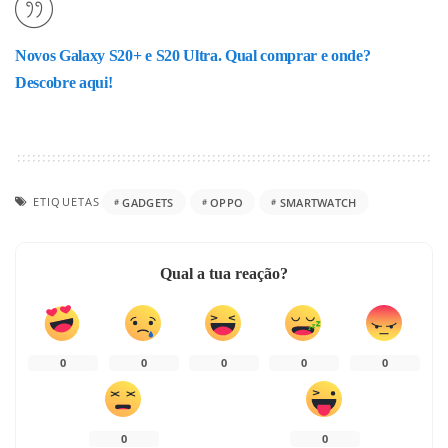
Novos Galaxy S20+ e S20 Ultra. Qual comprar e onde?
Descobre aqui!
ETIQUETAS
GADGETS
OPPO
SMARTWATCH
Qual a tua reação?
0
0
0
0
0
0
0