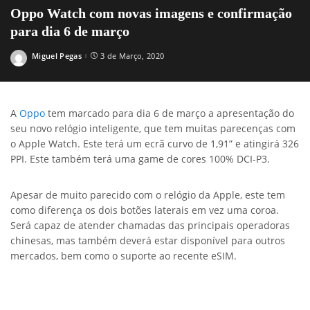
Oppo Watch com novas imagens e confirmação
para dia 6 de março
Miguel Pegas
3 de Março, 2020
Posted
by
A
Oppo
tem marcado para dia 6 de março a apresentação do
seu novo relógio inteligente, que tem muitas parecenças com
o Apple Watch. Este terá um ecrã curvo de 1,91” e atingirá 326
PPI. Este também terá uma game de cores 100% DCI-P3.
Apesar de muito parecido com o relógio da Apple, este tem
como diferença os dois botões laterais em vez uma coroa.
Será capaz de atender chamadas das principais operadoras
chinesas, mas também deverá estar disponível para outros
mercados, bem como o suporte ao recente eSIM.