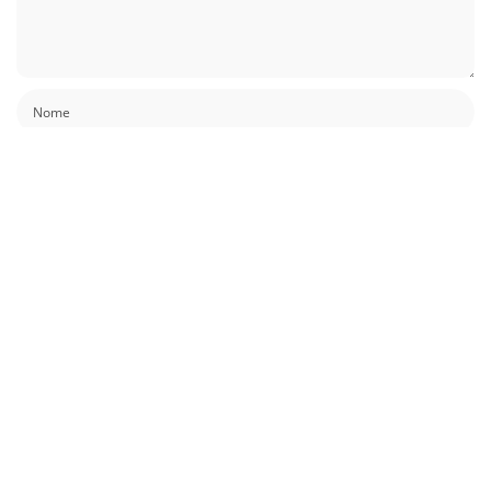
Guardar o meu nome, email e site neste navegador para a próxima vez que
eu comentar.
Também podes gostar