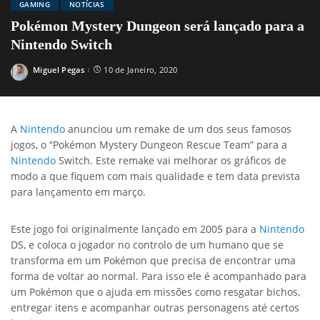
GAMING
NOTÍCIAS
Pokémon Mystery Dungeon será lançado para a
Nintendo Switch
Miguel Pegas
10 de Janeiro, 2020
Posted
by
A
Nintendo
anunciou um remake de um dos seus famosos
jogos, o “Pokémon Mystery Dungeon Rescue Team” para a
Nintendo
Switch. Este remake vai melhorar os gráficos de
modo a que fiquem com mais qualidade e tem data prevista
para lançamento em março.
Este jogo foi originalmente lançado em 2005 para a
Nintendo
DS, e coloca o jogador no controlo de um humano que se
transforma em um Pokémon que precisa de encontrar uma
forma de voltar ao normal. Para isso ele é acompanhado para
um Pokémon que o ajuda em missões como resgatar bichos,
entregar itens e acompanhar outras personagens até certos