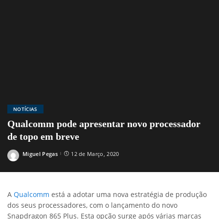
NOTÍCIAS
Qualcomm pode apresentar novo processador
de topo em breve
Miguel Pegas
12 de Março, 2020
Posted
by
A
Qualcomm
está a adotar uma nova estratégia de produção
dos seus processadores, com o lançamento do novo
Snapdragon 865 Plus. Esta opção surge após várias marcas