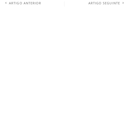
ARTIGO ANTERIOR
ARTIGO SEGUINTE
Mapa do Covid-19 em Portugal
COVID-19: Não se esqueça de limpar
o seu smartphone!
Deixa a tua comentário
O seu endereço de email não será publicado.
Campos obrigatórios marcados
com
*