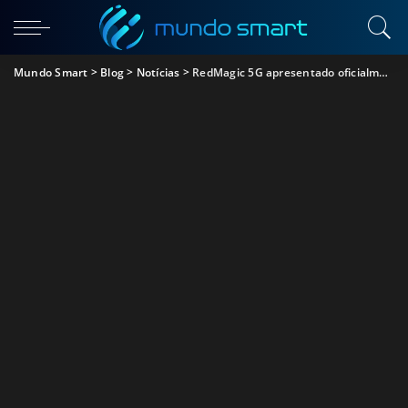
Mundo Smart
>
Blog
>
Notícias
>
RedMagic 5G apresentado oficialmente com ecrã de 144Hz