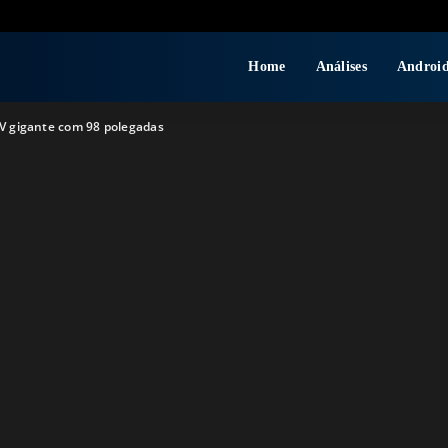
Home
Análises
Androi
V gigante com 98 polegadas