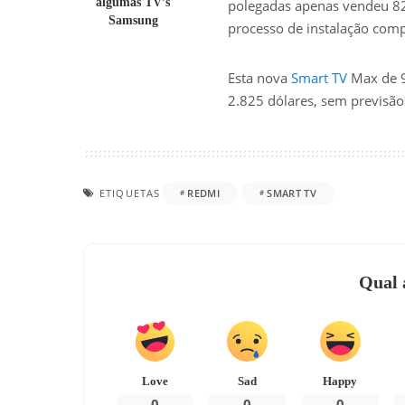
algumas TV’s
polegadas apenas vendeu 82
Samsung
processo de instalação compl
Esta nova
Smart TV
Max de 9
2.825 dólares, sem previsão
ETIQUETAS
REDMI
SMART TV
Qual 
Love
Sad
Happy
0
0
0