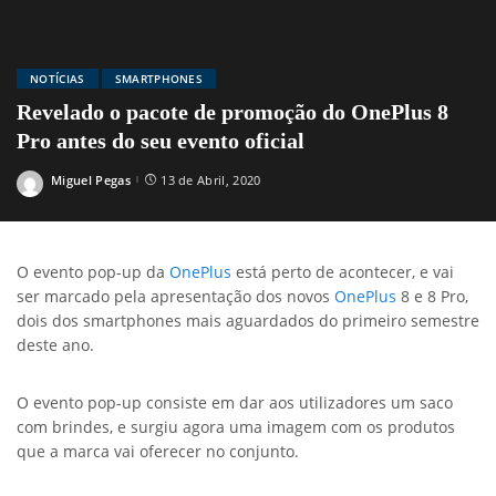
NOTÍCIAS
SMARTPHONES
Revelado o pacote de promoção do OnePlus 8
Pro antes do seu evento oficial
Miguel Pegas
13 de Abril, 2020
Posted
by
O evento pop-up da
OnePlus
está perto de acontecer, e vai
ser marcado pela apresentação dos novos
OnePlus
8 e 8 Pro,
dois dos smartphones mais aguardados do primeiro semestre
deste ano.
O evento pop-up consiste em dar aos utilizadores um saco
com brindes, e surgiu agora uma imagem com os produtos
que a marca vai oferecer no conjunto.