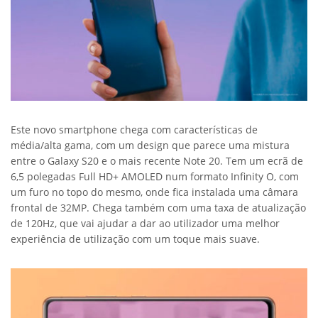
Este novo smartphone chega com características de
média/alta gama, com um design que parece uma mistura
entre o Galaxy S20 e o mais recente Note 20.­ Tem um ecrã de
6,5 polegadas Full HD+ AMOLED num formato Infinity O, com
um furo no topo do mesmo, onde fica instalada uma câmara
frontal de 32MP. Chega também com uma taxa de atualização
de 120Hz, que vai ajudar a dar ao utilizador uma melhor
experiência de utilização com um toque mais suave.