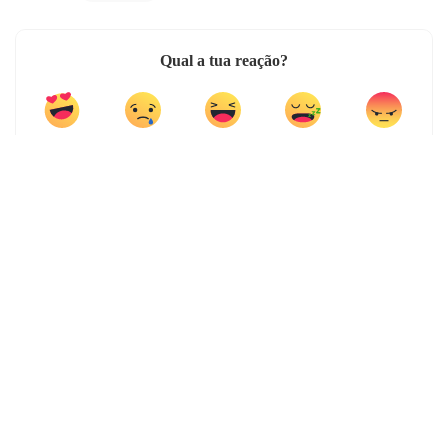
Qual a tua reação?
0
0
0
0
0
0
0
0
PARTILHAS
ARTIGO ANTERIOR
ARTIGO SEGUINTE
Google vai acabar com as extensões
Apple confirma novo evento para dia
pagas no Chrome
13 de outubro. Serão os novos iPhone
12?