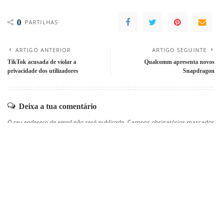
0
PARTILHAS
ARTIGO ANTERIOR
ARTIGO SEGUINTE
TikTok acusada de violar a
Qualcomm apresenta novos
privacidade dos utilizadores
Snapdragon
Deixa a tua comentário
O seu endereço de email não será publicado.
Campos obrigatórios marcados
com
*