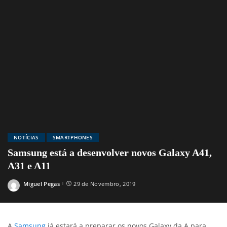
NOTÍCIAS
SMARTPHONES
Samsung está a desenvolver novos Galaxy A41,
A31 e A11
Miguel Pegas
29 de Novembro, 2019
Posted
by
A
Samsung
já estará a preparar os novos Galaxy da A para